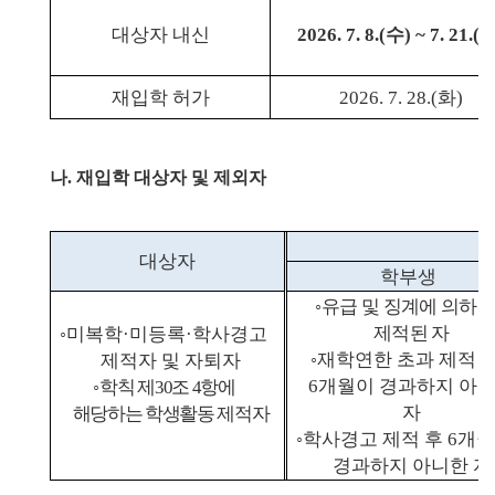
대상자 내신
2026. 7. 8.(
수
) ~ 7. 21.(
재입학 허가
2026. 7. 28.(
화
)
나
.
재입학 대상자 및 제외자
대상자
학부생
◦
유급 및 징계에 의하여
제적된 자
◦
미복학
·
미등록
·
학사경고
◦
재학연한 초과 제적 
제적자 및 자퇴자
6
개월이 경과하지 아
◦
학칙 제
30
조
4
항에
자
해당하는 학생활동 제적자
◦
학사경고 제적 후
6
개월
경과하지 아니한 자