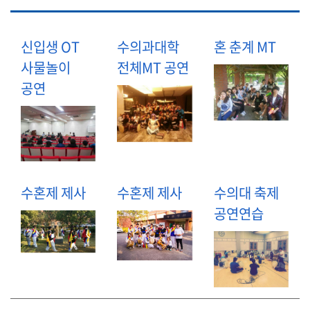
신입생 OT
수의과대학
혼 춘계 MT
사물놀이
전체MT 공연
공연
수혼제 제사
수혼제 제사
수의대 축제
공연연습