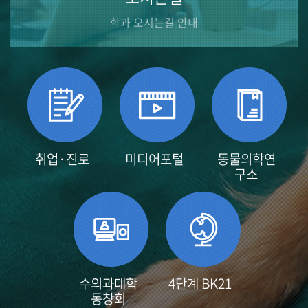
학과 오시는길 안내
취업·진로
미디어포털
동물의학연
구소
수의과대학
4단계 BK21
동창회